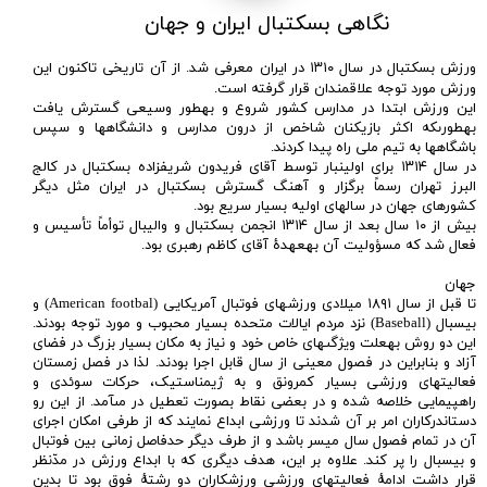
نگاهی بسکتبال ایران​​​​​​​​​​​​​​ و جهان
ورزش بسکتبال در سال ۱۳۱۰ در ايران معرفى شد. از آن تاريخى تاکنون اين
ورزش مورد توجه علاقمندان قرار گرفته است.
اين ورزش ابتدا در مدارس کشور شروع و بهطور وسيعى گسترش يافت
بهطورىکه اکثر بازيکنان شاخص از درون مدارس و دانشگاهها و سپس
باشگاهها به تيم ملى راه پيدا کردند.
در سال ۱۳۱۴ براى اولينبار توسط آقاى فريدون شريفزاده بسکتبال در کالج
البرز تهران رسماً برگزار و آهنگ گسترش بسکتبال در ايران مثل ديگر
کشورهاى جهان در سالهاى اوليه بسيار سريع بود.
بيش از ۱۰ سال بعد از سال ۱۳۱۴ انجمن بسکتبال و واليبال توأماً تأسيس و
فعال شد که مسؤوليت آن بهعهدهٔ آقاى کاظم رهبرى بود.
جهان
تا قبل از سال ۱۸۹۱ ميلادى ورزشهاى فوتبال آمريکايى (American footbal) و
بيسبال (Baseball) نزد مردم ايالات متحده بسيار محبوب و مورد توجه بودند.
اين دو روش بهعلت ويژگىهاى خاص خود و نياز به مکان بسيار بزرگ در فضاى
آزاد و بنابراين در فصول معينى از سال قابل اجرا بودند. لذا در فصل زمستان
فعاليتهاى ورزشى بسيار کمرونق و به ژيمناستيک، حرکات سوئدى و
راهپيمايى خلاصه شده و در بعضى نقاط بصورت تعطيل در مىآمد. از اين رو
دستاندرکاران امر بر آن شدند تا ورزشى ابداع نمايند که از طرفى امکان اجراى
آن در تمام فصول سال ميسر باشد و از طرف ديگر حدفاصل زمانى بين فوتبال
و بيسبال را پر کند. علاوه بر اين، هدف ديگرى که با ابداع ورزش در مدّنظر
قرار داشت ادامهٔ فعاليتهاى ورزشى ورزشکاران دو رشتهٔ فوق بود تا بدين