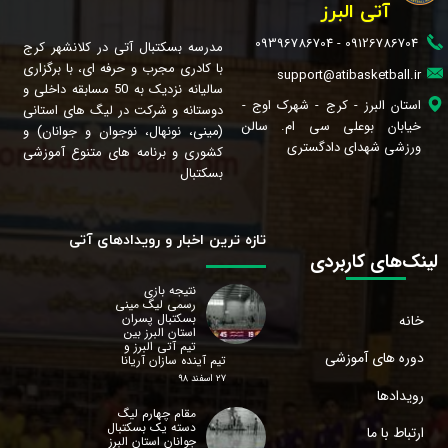
آتی البرز
09126786704 - 09396786704
مدرسه بسکتبال آتی در کلانشهر کرج
با کادری مجرب و حرفه ای، با برگزاری
support@atibasketball.ir
سالیانه نزدیک به 50 مسابقه داخلی و
استان البرز - کرج - شهرک اوج -
دوستانه و شرکت در لیگ های استانی
خیابان بوعلی سی ام. سالن
(مینی، نونهال، نوجوان و جوانان) و
ورزشی شهدای دادگستری
کشوری و برنامه های متنوع آموزشی
بسکتبال
تازه ترین اخبار و رویدادهای آتی
لینک‌های کاربردی
نتیجه بازی
رسمی لیگ مینی
بسکتبال پسران
خانه
استان البرز‌ بین
تیم آتی البرز و
دوره های آموزشی
تیم آینده سازان آریانا
۲۷ اسفند ۹۸
رویدادها
مقام چهارم لیگ
دسته یک بسکتبال
ارتباط با ما
جوانان استان البرز‌