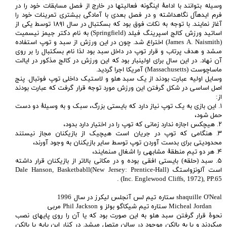
وسيله بتوانند با ادامهٔ اينگونه فعاليتها در خارج از فصل مسابقات خود را در
فرم ايدهآل نگاهداشته و در فصل بعدى با آمادگى بيشترى تمرينات خود را
آغاز نمايند. با توجه به نکات فوق بود که بسکتبال در سال ۱۸۹۱ توسط يکى از
اساتيد ورزش کالج اسپرينگ فيلد (Springfield) به نام دکتر جيمز نيسميت
(James A. Naismith) اختراع شد. چون در اين ورزش از سبد و توپ استفاده
مىشد و هدف پرتاب و قرار توپ در داخل سبد بود لذا نام بسکتبال را بر روى
آن نهاد. در اين سال براى اولينبار بود که اين ورزش در کالج مذکور در ايالت
ماساچوست (Massachusetts) آمريکا اجرا گرديد.
وسايل اوليه عبارت بودند از يک سبد هلو و لاستيک داخلى توپ فوتبال. پنج
اصل اساسى در شکل گرفتن اين ورزش مورد توجه قرار گرفت که عبارت بودند
از:
۱. اين بازى به يک توپ نياز دارد که بايستى بزرگ، سبک و به وسيلهٔ دو دست
حمل شود،
۲. هيچکس اجازه ندارد زمانى که توپ را در اختيار دارد بدود،
۳. هنگامى که توپ در جريان است هيچيک از بازيکنان مجاز نيستند
محدوديتى براى بدست آوردن توپ توسط ساير بازيکنان به وجود آورند،
۴. هر دو تيم منطقهٔ مشابهى را اشغال مىنمايند،
۵. سبد (حلقه) بايستى افقى بوده و در مکانى بالاتر از بازيکنان قرار داشته
است آلونزواستگ (Dale Hanson, Basketbabll(New Jersey: Prentice-Hall
Inc. Englewood Cliffs, 1972), PP.65) .
shaquille O'Neal ستاره تيم لس آنجلس ليکرز در سال 1996
Micheal Jordan ستاره تيم شيکاگو بولز و Phil Jackson مربى
نحوهٔ قرار گرفتن سبد هلو به اين صورت بود که يا آن را روى پايهاى نصب
مىکردند و يا به بالکن موجود در سالن متصل مىشد. در کنار اين پايه يا بالکن