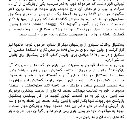
نردبانى قرار داشت که هر موقع توپ به ثمر مىرسيد يکى از بازيکنان از آن بالا
مىرفت و توپ را از داخل آن خارج نموده، بازى مجدداً از نيمهٔ زمين آغاز
مىگرديد. در سال ۱۸۹۲ يعنى به فاصلهٔ يک سال پس از اختراع بسکتبال
مسابقهاى توسط دو تيم به نمايش گذاشته شد که يکى از تيمها را دکتر
نيسميت و ديگرى را آموس آلونزواستگ (Amos Alonzo Stagg) رهبرى
مىنمود. پس از اجراى اين نمايش بود که ورزش بسکتبال به سرعت توسعه و
گسترش يافته و روز به روز محبوبيت بيشترى بين جوانان کسب نمود.
بسکتبال برخلاف بسيارى از ورزشهاى ديگر از ابتداى امر مورد توجه خانمها نيز
قرار گرفت و اولين تيم بانوان در سال ۱۸۹۱ در محل کار يا دانشکدهٔ مخترع آن
تشکيل و در سال ۱۸۹۹ ميلادى براى اولينبار کتاب قانون بسکتبال براى بانوان
منتشر گرديد.
بررسى و مطالعهٔ قوانين و مقررات اين بازى در گذشته و تغييرات آن
بازگوکنندهٔ جالبى از جنبههاى مختلف گسترش اين ورزش مىباشد بدين
معنى که بسکتبال در ابتدا خيلى آرام و آهسته اجرا مىشد و به قدرت
جسمانى کمتر نياز داشت. زمين بازى در مراحل اوليه گسترش اين ورزش به
سه قسمت تقسيم مىشد و بازيکنان هر ناحيه تنها مىتوانستند در منطقهٔ
مربوط به خود به فعاليت بپردازند. بعدها که بازى از سرعت بيشترى برخوردار
شد زمين بازى نيز به دو قسمت تبديل گرديد. در آغاز پيدايش بسکتبال
بازيکنان مجاز بودند تنها يکبار توپ را زمين بزنند. بعدها اين تعداد به دو و سه
بار افزايش يافت. در حال حاضر اين تعدا محدود نبوده و بازيکن مجاز است با
توجه به موقعيت خود در زمين بازى پس از در اختيار گرفتن توپ هر چند بار
که مايل باشد آن را به زمين بزند. ​​​​​​​