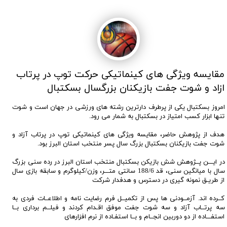
مقایسه ویژگی های کینماتیکی حرکت توپ در پرتاب
ازاد و شوت جفت بازیکنان بزرگسال بسکتبال
امروز بسکتبال یکی از پرطرف دارترین رشته های ورزشی در جهان است و شوت
تنها ابزار کسب امتیاز در بسکتبال به شمار می رود.
هدف از پژوهش حاضر، مقایسه ویژگی های کینماتیکی توپ در پرتاب آزاد و
شوت جفت بازیکنان بسکتبال بزرگ سال پسر منتخب استان البرز بود.
در ایـــن پــژوهش شش بازیکن بسکتبال منتخب استان البرز در رده سنی بزرگ
سال با میانگین سنی، قد 188/6 سانتی متـــر، وزن/کیلوگرم و سابقه بازی سال
از طریـق نمونه گیری در دسترس و هدف‎دار شرکت
کــرده اند. آزمــودنی ها پس از تکمیــل فرم رضایت نامه و اطلاعــات فردی به
سه پرتــاب آزاد و سه شوت جفت موفق اقـدام کردند و فیلــم برداری بــا
استفـــاده از دو دوربین انجــام و بــا استفـاده از نرم افزارهای