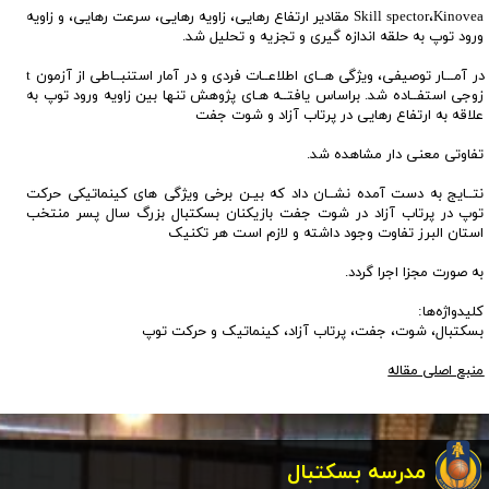
Skill spector،Kinovea مقادیر ارتفاع رهایی، زاویه رهایی، سرعت رهایی، و زاویه
ورود توپ به حلقه اندازه گیری و تجزیه و تحلیل شد.
در آمـــار توصیفی، ویژگی هــای اطلاعــات فردی و در آمار استنبــاطی از آزمون t
زوجی استفــاده شد. براساس یافتــه هـای پژوهش تنها بین زاویه ورود توپ به
علاقه به ارتفاع رهایی در پرتاب آزاد و شوت جفت
تفاوتی معنی دار مشاهده شد.
نتــایج به دست آمده نشــان داد که بیـن برخی ویژگی های کینماتیکی حرکت
توپ در پرتاب آزاد در شوت جفت بازیکنان بسکتبال بزرگ سال پسر منتخب
استان البرز تفاوت وجود داشته و لازم است هر تکنیک
​​​​​​​به صورت مجزا اجرا گردد.
کلیدواژه‌ها:
بسکتبال، شوت، جفت، پرتاب آزاد، کینماتیک و حرکت توپ
منبع اصلی مقاله
مدرسه بسکتبال