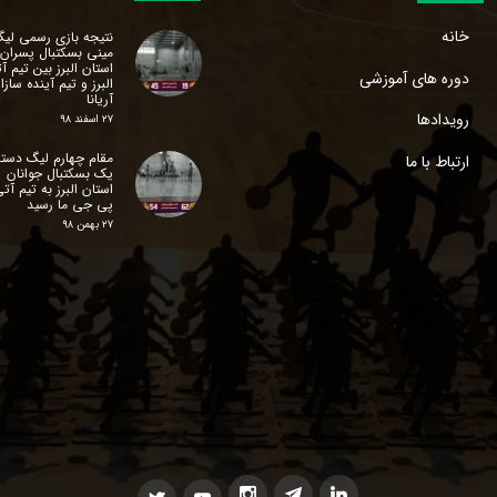
خانه
نتیجه بازی رسمی لی
مینی بسکتبال پسران
استان البرز‌ بین تیم آ
دوره های آموزشی
البرز و تیم آینده سازا
آریانا
رویدادها
۲۷ اسفند ۹۸
مقام چهارم لیگ دسته
ارتباط با ما
یک بسکتبال جوانان
استان البرز‌ به تیم آت
پی جی ما رسید
۲۷ بهمن ۹۸