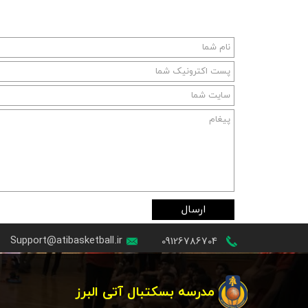
ارسال
Support@atibasketball.ir
09126786704
مدرسه بسکتبال آتی البرز