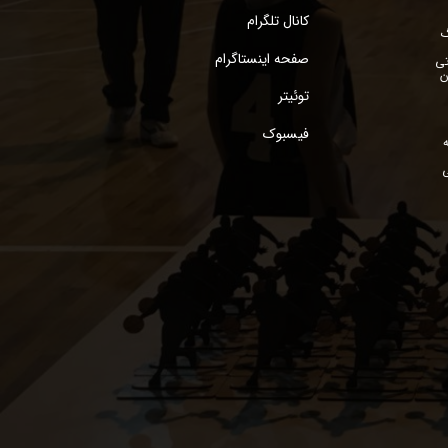
سفارشات
کانال تلگرام
گ
صفحه اینستاگرام
خروج از حساب
تی
ن
کاربری
توئیتر
فیسبوک
ی