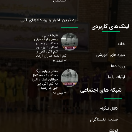
بسکتبال
تازه ترین اخبار و رویدادهای آتی
لینک‌های کاربردی
نتیجه بازی
رسمی لیگ مینی
بسکتبال پسران
خانه
استان البرز‌ بین
تیم آتی البرز و
دوره های آموزشی
تیم آینده سازان آریانا
۲۷ اسفند ۹۸
رویدادها
مقام چهارم لیگ
دسته یک بسکتبال
ارتباط با ما
جوانان استان البرز‌
به تیم آتی پی
جی ما رسید
شبکه های اجتماعی
۲۷ بهمن ۹۸
کانال تلگرام
صفحه اینستاگرام
توئیتر