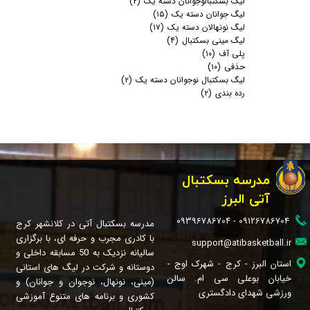
لیگ بسکتبالوجوانان دسته یک
(۲)
لیگ جوانان دسته یک
(۱۵)
لیگ نونهالان دسته یک
(۱۷)
لیگ مینی بسکتبال
(۴)
پلی آف
(۱۰)
حذفی
(۱۰)
لیگ بسکتبال نوجوانان دسته یک
(۲)
رده بندی
(۲)
مدرسه بسکتبال
آتی البرز
09126786704 - 09396786704
مدرسه بسکتبال آتی در کلانشهر کرج
با کادری مجرب و حرفه ای، با برگزاری
support@atibasketball.ir
سالیانه نزدیک به 50 مسابقه داخلی و
استان البرز - کرج - شهرک اوج -
دوستانه و شرکت در لیگ های استانی
خیابان بوعلی سی ام. سالن
(مینی، نونهال، نوجوان و جوانان) و
ورزشی شهدای دادگستری
کشوری و برنامه های متنوع آموزشی