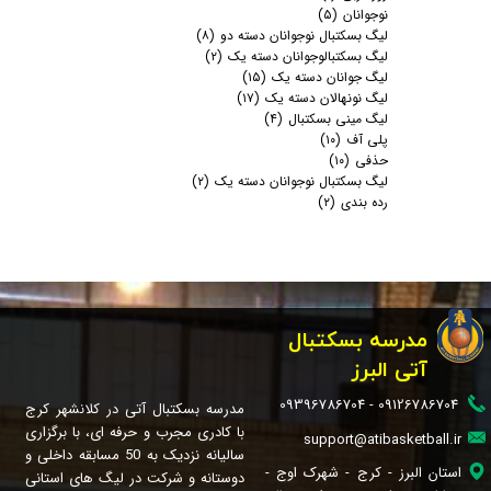
نوجوانان
(۵)
لیگ بسکتبال نوجوانان دسته دو
(۸)
لیگ بسکتبالوجوانان دسته یک
(۲)
لیگ جوانان دسته یک
(۱۵)
لیگ نونهالان دسته یک
(۱۷)
لیگ مینی بسکتبال
(۴)
پلی آف
(۱۰)
حذفی
(۱۰)
لیگ بسکتبال نوجوانان دسته یک
(۲)
رده بندی
(۲)
مدرسه بسکتبال
آتی البرز
09126786704 - 09396786704
مدرسه بسکتبال آتی در کلانشهر کرج
با کادری مجرب و حرفه ای، با برگزاری
support@atibasketball.ir
سالیانه نزدیک به 50 مسابقه داخلی و
استان البرز - کرج - شهرک اوج -
دوستانه و شرکت در لیگ های استانی