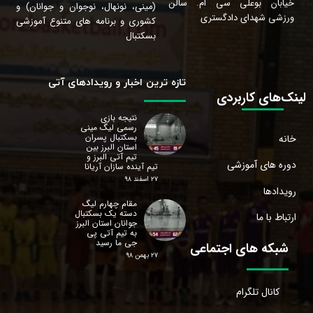
خیابان بوعلی سی ام. سالن
(مینی، نونهال، نوجوان و جوانان) و
ورزشی شهدای دادگستری
کشوری و برنامه های متنوع آموزشی
بسکتبال
تازه ترین اخبار و رویدادهای آتی
لینک‌های کاربردی
نتیجه بازی
رسمی لیگ مینی
بسکتبال پسران
خانه
استان البرز‌ بین
تیم آتی البرز و
دوره های آموزشی
تیم آینده سازان آریانا
۲۷ اسفند ۹۸
رویدادها
مقام چهارم لیگ
دسته یک بسکتبال
ارتباط با ما
جوانان استان البرز‌
به تیم آتی پی
جی ما رسید
شبکه های اجتماعی
۲۷ بهمن ۹۸
کانال تلگرام