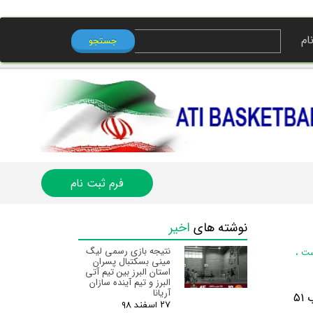
ام
جستجو
ی من
ه
ب کاربری
فرم ثبت نام
نوشته های
اخیر
نتیجه بازی رسمی لیگ
ست
،
مینی بسکتبال پسران
استان البرز‌ بین تیم آتی
البرز و تیم آینده سازان
آریانا
تیم سخت کوش آتی البرز در مقابل تیم خوب پژمان از سری مسابقات دسته دوم رده نوجوانان استان البرز با نتیجه ی خوب 51
۲۷ اسفند ۹۸