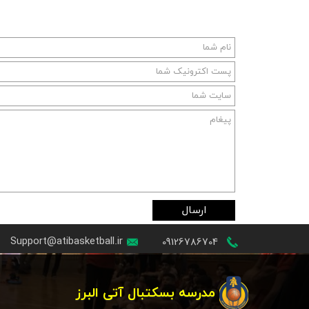
ارسال
Support@atibasketball.ir
09126786704
مدرسه بسکتبال آتی البرز