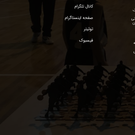
سفارشات
کانال تلگرام
گ
صفحه اینستاگرام
خروج از حساب
تی
ن
کاربری
توئیتر
فیسبوک
ی