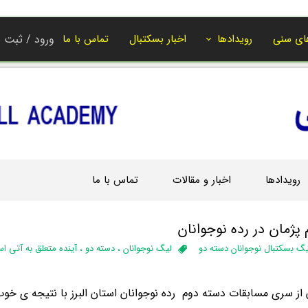
ای سنی
رویدادها
اخبار بسکتبال
تماس با ما
ورود
/
ثبت ن
حساب کاربر
تغییر گذر واژ
سفارشات
خروج از حسا
رویدادها
اخبار و مقالات
تماس با ما
 پژمان در رده نوجوانان
گ بسکتبال نوجوانان دسته دو
لیگ نوجوانان
،
دسته دو
،
آینده متعلق به آتی ا