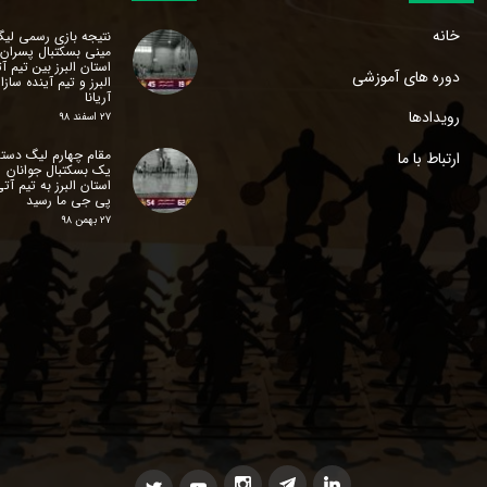
خانه
نتیجه بازی رسمی لی
مینی بسکتبال پسران
استان البرز‌ بین تیم آ
دوره های آموزشی
البرز و تیم آینده سازا
آریانا
رویدادها
۲۷ اسفند ۹۸
مقام چهارم لیگ دسته
ارتباط با ما
یک بسکتبال جوانان
استان البرز‌ به تیم آت
پی جی ما رسید
۲۷ بهمن ۹۸