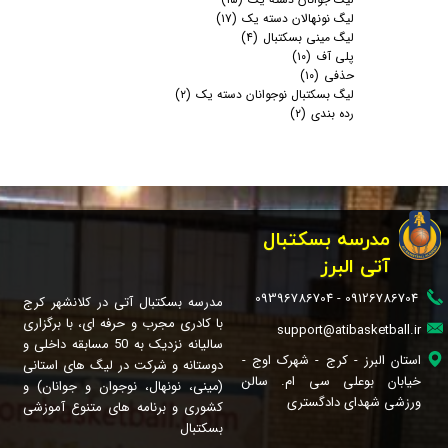
لیگ نونهالان دسته یک
(۱۷)
لیگ مینی بسکتبال
(۴)
پلی آف
(۱۰)
حذفی
(۱۰)
لیگ بسکتبال نوجوانان دسته یک
(۲)
رده بندی
(۲)
مدرسه بسکتبال
آتی البرز
09126786704 - 09396786704
مدرسه بسکتبال آتی در کلانشهر کرج
با کادری مجرب و حرفه ای، با برگزاری
support@atibasketball.ir
سالیانه نزدیک به 50 مسابقه داخلی و
استان البرز - کرج - شهرک اوج -
دوستانه و شرکت در لیگ های استانی
خیابان بوعلی سی ام. سالن
(مینی، نونهال، نوجوان و جوانان) و
ورزشی شهدای دادگستری
کشوری و برنامه های متنوع آموزشی
بسکتبال