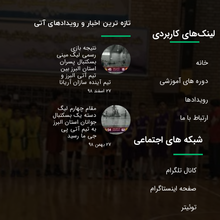
تازه ترین اخبار و رویدادهای آتی
لینک‌های کاربردی
نتیجه بازی
رسمی لیگ مینی
بسکتبال پسران
خانه
استان البرز‌ بین
تیم آتی البرز و
دوره های آموزشی
تیم آینده سازان آریانا
۲۷ اسفند ۹۸
رویدادها
مقام چهارم لیگ
دسته یک بسکتبال
ارتباط با ما
جوانان استان البرز‌
به تیم آتی پی
جی ما رسید
شبکه های اجتماعی
۲۷ بهمن ۹۸
کانال تلگرام
صفحه اینستاگرام
توئیتر