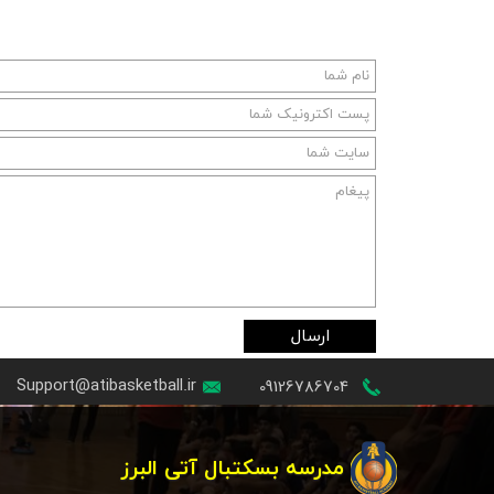
ارسال
Support@atibasketball.ir
09126786704
مدرسه بسکتبال آتی البرز