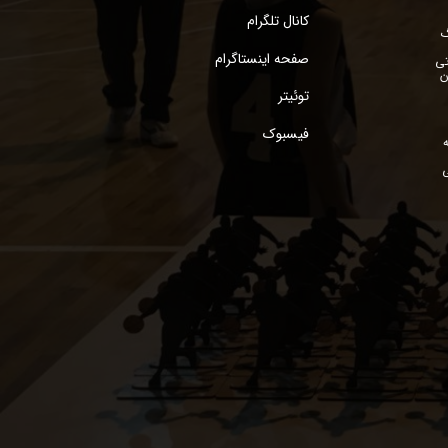
سفارشات
کانال تلگرام
گ
صفحه اینستاگرام
خروج از حساب
تی
ن
کاربری
توئیتر
فیسبوک
ی