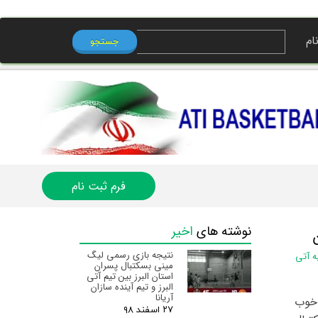
ام
جستجو
ی من
ه
ب کاربری
فرم ثبت نام
نوشته های
اخیر
نتیجه بازی رسمی لیگ
ه آتی
مینی بسکتبال پسران
استان البرز‌ بین تیم آتی
البرز و تیم آینده سازان
آریانا
 خوب
۲۷ اسفند ۹۸