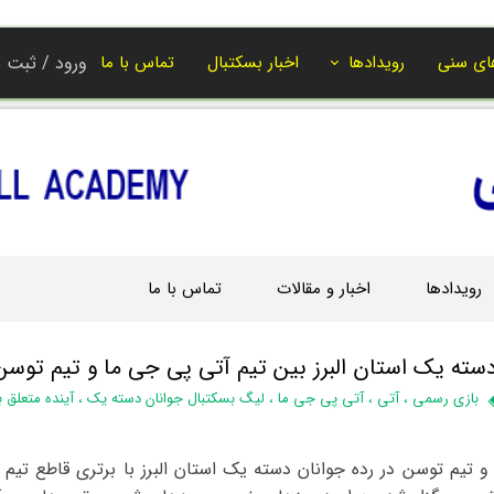
ای سنی
رویدادها
اخبار بسکتبال
تماس با ما
ورود
/
ثبت ن
حساب کاربر
تغییر گذر واژ
سفارشات
خروج از حسا
رویدادها
اخبار و مقالات
تماس با ما
ته یک استان البرز‌ بین تیم آتی پی جی ما و تیم توسن
بازی رسمی
،
آتی
،
آتی پی جی ما
،
لیگ بسکتبال جوانان دسته یک
،
آینده متعلق ب
 تیم توسن در رده جوانان دسته یک استان البرز با برتری قاطع تیم