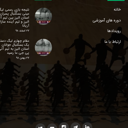
خانه
نتیجه بازی رسمی لی
مینی بسکتبال پسران
استان البرز‌ بین تیم آ
دوره های آموزشی
البرز و تیم آینده سازا
آریانا
رویدادها
۲۷ اسفند ۹۸
مقام چهارم لیگ دسته
ارتباط با ما
یک بسکتبال جوانان
استان البرز‌ به تیم آت
پی جی ما رسید
۲۷ بهمن ۹۸