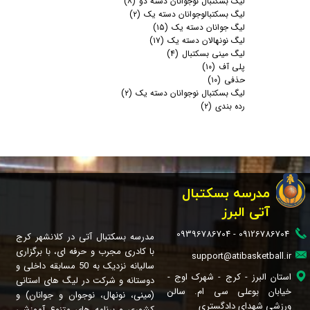
لیگ بسکتبال نوجوانان دسته دو
(۸)
لیگ بسکتبالوجوانان دسته یک
(۲)
لیگ جوانان دسته یک
(۱۵)
لیگ نونهالان دسته یک
(۱۷)
لیگ مینی بسکتبال
(۴)
پلی آف
(۱۰)
حذفی
(۱۰)
لیگ بسکتبال نوجوانان دسته یک
(۲)
رده بندی
(۲)
مدرسه بسکتبال
آتی البرز
09126786704 - 09396786704
مدرسه بسکتبال آتی در کلانشهر کرج
با کادری مجرب و حرفه ای، با برگزاری
support@atibasketball.ir
سالیانه نزدیک به 50 مسابقه داخلی و
استان البرز - کرج - شهرک اوج -
دوستانه و شرکت در لیگ های استانی
خیابان بوعلی سی ام. سالن
(مینی، نونهال، نوجوان و جوانان) و
ورزشی شهدای دادگستری
کشوری و برنامه های متنوع آموزشی