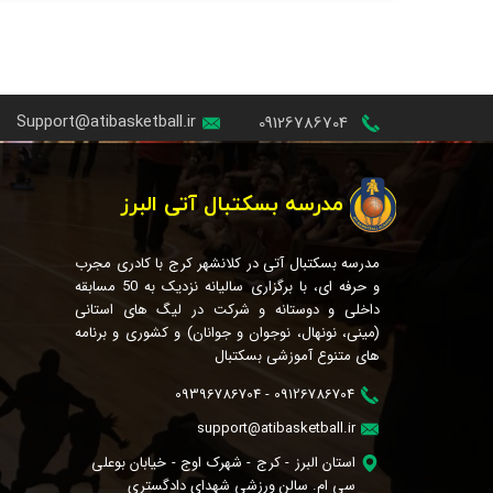
Support@atibasketball.ir
09126786704
مدرسه بسکتبال آتی البرز
مدرسه بسکتبال آتی در کلانشهر کرج با کادری مجرب
و حرفه ای، با برگزاری سالیانه نزدیک به 50 مسابقه
داخلی و دوستانه و شرکت در لیگ های استانی
(مینی، نونهال، نوجوان و جوانان) و کشوری و برنامه
های متنوع آموزشی بسکتبال
09126786704 - 09396786704
support@atibasketball.ir
استان البرز - کرج - شهرک اوج - خیابان بوعلی
سی ام. سالن ورزشی شهدای دادگستری