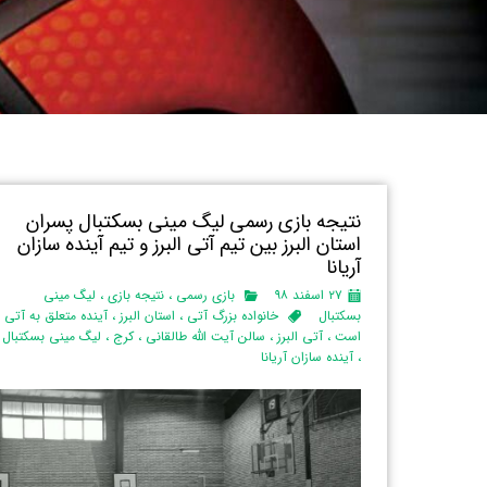
نتیجه بازی رسمی لیگ مینی بسکتبال پسران
استان البرز‌ بین تیم آتی البرز و تیم آینده سازان
آریانا
۲۷ اسفند ۹۸
بازی رسمی
،
نتیجه بازی
،
لیگ مینی
بسکتبال
خانواده بزرگ آتی
،
استان البرز
،
آینده متعلق به آتی
است
،
آتی البرز
،
سالن آیت الله طالقانی
،
کرج
،
لیگ مینی بسکتبال
،
آینده سازان آریانا