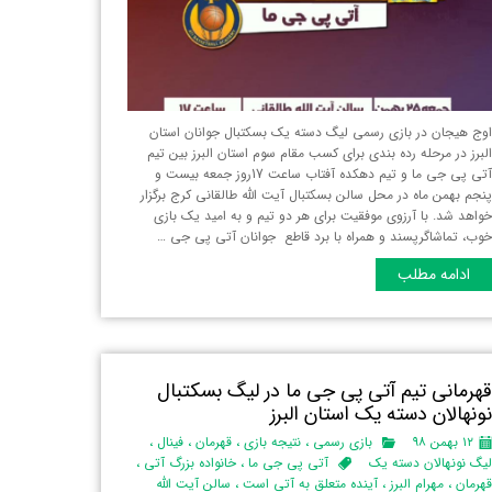
وج هیجان در بازی رسمی لیگ دسته یک بسکتبال جوانان استان
لبرز‌ در مرحله رده بندی برای کسب مقام سوم استان البرز بین تیم
آتی پی جی ما و تیم دهکده آفتاب ساعت 17روز جمعه بیست و
نجم بهمن ماه در محل سالن بسکتبال آیت الله طالقانی کرج برگزار
واهد شد. با آرزوی موفقیت برای هر دو تیم و به امید یک بازی
وب، تماشاگرپسند و همراه با برد قاطع جوانان آتی پی جی …
ادامه مطلب
هرمانی تیم آتی پی جی ما در لیگ بسکتبال
ونهالان دسته یک استان البرز‌
۱۲ بهمن ۹۸
بازی رسمی
،
نتیجه بازی
،
قهرمان
،
فینال
،
یگ نونهالان دسته یک
آتی پی جی ما
،
خانواده بزرگ آتی
،
هرمان
،
مهرام البرز
،
آینده متعلق به آتی است
،
سالن آیت الله