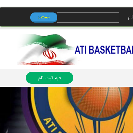
ام
جستجو
ی من
ه
ب کاربری
فرم ثبت نام