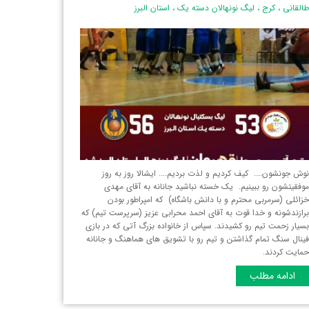
القانی
،
کرج
،
لیگ نونهالان دسته یک
،
استان البرز‌
وش جونشون.... کیف کردیم و لذت بردیم.... ایشالا روز به روز
وفقیتشون رو ببینیم. یک خسته نباشید جانانه به آقای مهدی
زائلی (سرمربی محترم و با دانش باشگاه) که امپراطور بودن
رازندشونه و خدا قوت به آقای احمد محرابی عزیز (سرپرست تیم) که
سیار زحمت تیم رو کشیدند. سپاس از خانواده‌ بزرگ آتی که در بازی
ینال سنگ تمام گذاشتن و تیم رو با تشویق های هماهنگ و جانانه
مایت کردند.
ادامه مطلب