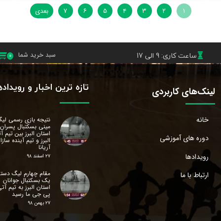
۱
۲
۳
۴
۵
۶
۷
بعدی
ساعت کاری: 9 الی 17
سبد خرید شما
۰
تازه ترین اخبار و رویداد
لینک‌های کاربردی
خانه
نتیجه بازی رسمی لی
مینی بسکتبال پسران
استان البرز‌ بین تیم آ
دوره های آموزشی
البرز و تیم آینده سازا
آریانا
رویدادها
۲۷ اسفند ۹۸
مقام چهارم لیگ دسته
ارتباط با ما
یک بسکتبال جوانان
استان البرز‌ به تیم آت
پی جی ما رسید
۲۷ بهمن ۹۸