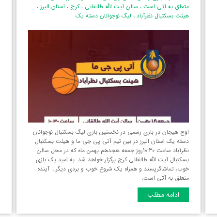
ط
متعلق به آتی است
،
سالن آیت الله طالقانی
،
کرج
،
استان البرز‌
،
هیئت بسکتبال نظرآباد
،
لیگ نوجوانان دسته یک
ن
م
اوج هیجان در بازی رسمی در نخستین بازی لیگ بسکتبال نوجوانان
خ
دسته یک استان البرز‌ در بین تیم آتی پی جی ما و هیئت بسکتبال
ب
نظرآباد ساعت 10:30روز جمعه هجدهم بهمن ماه که در محل سالن
ب
بسکتبال آیت الله طالقانی کرج برگزار خواهد شد. به امید یک بازی
ف
خوب، تماشاگرپسند و همراه یک شروع خوب و بردی دیگر... آینده
ح
متعلق به آتی است.
ادامه مطلب