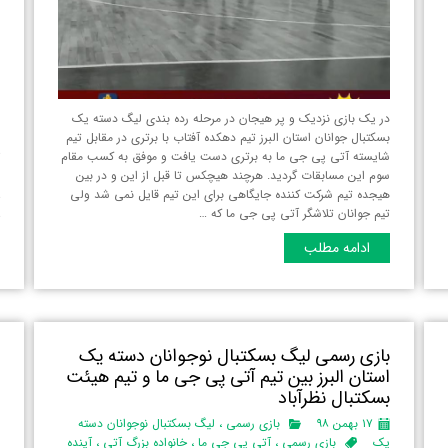
در یک بازی نزدیک و پر هیجان در مرحله رده بندی لیگ دسته یک
ا
بسکتبال جوانان استان البرز‌ تیم دهکده آفتاب با برتری در مقابل تیم
ا
شایسته آتی پی جی ما به برتری دست یافت و موفق به کسب مقام
سوم این مسابقات گردید. هرچند هیچکس تا قبل از این و در بین
پ
هیجده تیم شرکت کننده جایگاهی برای این تیم قایل نمی شد ولی
خ
تیم جوانان تلاشگر آتی پی جی ما که …
خ
ادامه مطلب
بازی رسمی لیگ بسکتبال نوجوانان دسته یک
ق
استان البرز‌ بین تیم آتی پی جی ما و تیم هیئت
ن
بسکتبال نظرآباد
ل
۱۷ بهمن ۹۸
بازی رسمی
،
لیگ بسکتبال نوجوانان دسته
ق
یک
بازی رسمی
،
آتی پی جی ما
،
خانواده بزرگ آتی
،
آینده