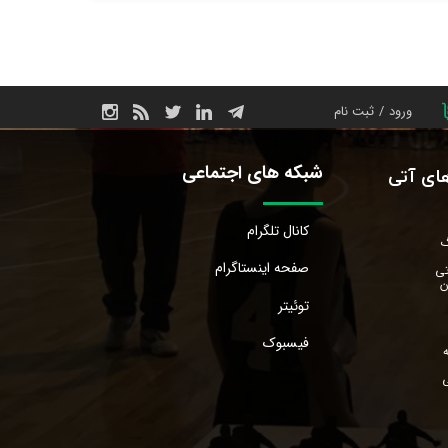
ورود
/
ثبت نام
حساب کاربری من
شبکه های اجتماعی
های آتی
تغییر گذر واژه
سفارشات
کانال تلگرام
گ
صفحه اینستاگرام
خروج از حساب
تی
ن
کاربری
توئیتر
فیسبوک
ی