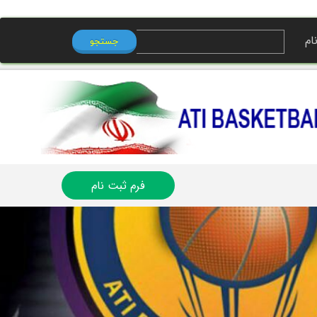
ام
جستجو
ی من
ه
ب کاربری
فرم ثبت نام