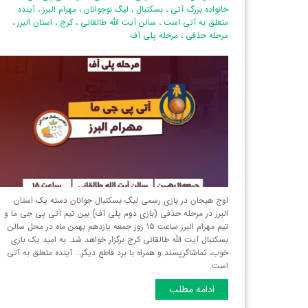
خانواده بزرگ آتی
،
بسکتبال
،
لیگ نوجوانان
،
مهرام البرز
،
آینده
متعلق به آتی است
،
سالن آیت الله طالقانی
،
کرج
،
استان البرز‌
،
مرحله حذفی
،
مرحله پلی آف
اوج هیجان در بازی رسمی لیگ بسکتبال جوانان دسته یک استان
البرز‌ در مرحله حذفی (بازی دوم پلی آف) بین تیم آتی پی جی ما و
تیم مهرام البرز ساعت 15 روز جمعه یازدهم بهمن ماه در محل سالن
بسکتبال آیت الله طالقانی کرج برگزار خواهد شد. به امید یک بازی
خوب، تماشاگرپسند و همراه با برد قاطع دیگر... آینده متعلق به آتی
است.
ادامه مطلب