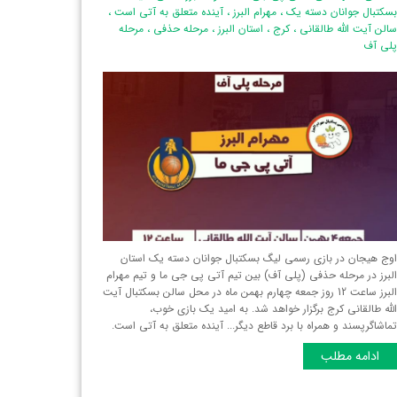
سکتبال جوانان دسته یک
،
مهرام البرز
،
آینده متعلق به آتی است
،
الن آیت الله طالقانی
،
کرج
،
استان البرز‌
،
مرحله حذفی
،
مرحله
لی آف
وج هیجان در بازی رسمی لیگ بسکتبال جوانان دسته یک استان
لبرز‌ در مرحله حذفی (پلی آف) بین تیم آتی پی جی ما و تیم مهرام
البرز ساعت 12 روز جمعه چهارم بهمن ماه در محل سالن بسکتبال آیت
لله طالقانی کرج برگزار خواهد شد. به امید یک بازی خوب،
ماشاگرپسند و همراه با برد قاطع دیگر... آینده متعلق به آتی است.
ادامه مطلب