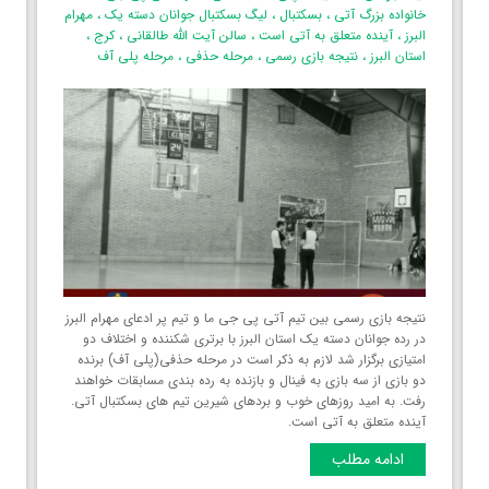
خانواده بزرگ آتی
،
بسکتبال
،
لیگ بسکتبال جوانان دسته یک
،
مهرام
ب
البرز
،
آینده متعلق به آتی است
،
سالن آیت الله طالقانی
،
کرج
،
س
استان البرز‌
،
نتیجه بازی رسمی
،
مرحله حذفی
،
مرحله پلی آف
پ
نتیجه بازی رسمی بین تیم آتی پی جی ما و تیم پر ادعای مهرام البرز
ا
در رده جوانان دسته یک استان البرز با برتری شکننده و اختلاف دو
ا
امتیازی برگزار شد لازم به ذکر است در مرحله حذفی(پلی آف) برنده
دو بازی از سه بازی به فینال و بازنده به رده بندی مسابقات خواهند
ا
رفت. به امید روزهای خوب و بردهای شیرین تیم های بسکتبال آتی.
ت
آینده متعلق به آتی است.
ادامه مطلب