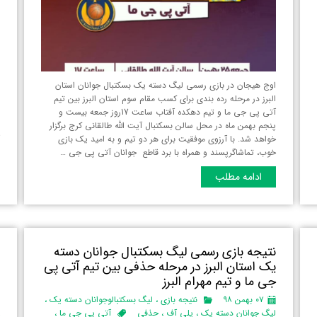
اوج هیجان در بازی رسمی لیگ دسته یک بسکتبال جوانان استان
ن
البرز‌ در مرحله رده بندی برای کسب مقام سوم استان البرز بین تیم
م
آتی پی جی ما و تیم دهکده آفتاب ساعت 17روز جمعه بیست و
ی
پنجم بهمن ماه در محل سالن بسکتبال آیت الله طالقانی کرج برگزار
ب
خواهد شد. با آرزوی موفقیت برای هر دو تیم و به امید یک بازی
آ
خوب، تماشاگرپسند و همراه با برد قاطع جوانان آتی پی جی …
ادامه مطلب
نتیجه بازی رسمی لیگ بسکتبال جوانان دسته
ب
یک استان البرز‌ در مرحله حذفی بین تیم آتی پی
ا
جی ما و تیم مهرام البرز
م
۰۷ بهمن ۹۸
نتیجه بازی
،
لیگ بسکتبالوجوانان دسته یک
،
لیگ جوانان دسته یک
،
پلی آف
،
حذفی
آتی پی جی ما
،
،