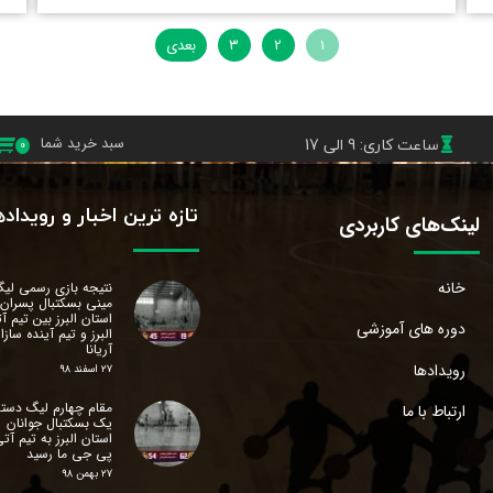
۱
۲
۳
بعدی
ساعت کاری: 9 الی 17
سبد خرید شما
۰
تازه ترین اخبار و رویداد
لینک‌های کاربردی
خانه
نتیجه بازی رسمی لی
مینی بسکتبال پسران
استان البرز‌ بین تیم آ
دوره های آموزشی
البرز و تیم آینده سازا
آریانا
رویدادها
۲۷ اسفند ۹۸
مقام چهارم لیگ دسته
ارتباط با ما
یک بسکتبال جوانان
استان البرز‌ به تیم آت
پی جی ما رسید
۲۷ بهمن ۹۸