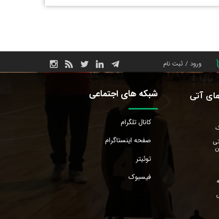
ورود
/
ثبت نام
حساب کاربری من
شبکه های اجتماعی
های آتی
تغییر گذر واژه
سفارشات
کانال تلگرام
گ
صفحه اینستاگرام
خروج از حساب
تی
ن
کاربری
توئیتر
فیسبوک
ی