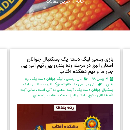
خانه
|
آ
خرین مقالات
بازی رسمی لیگ دسته یک بسکتبال جوانان
ن
استان البرز‌ در مرحله رده بندی بین تیم آتی پی
ی
جی ما و تیم دهکده آفتاب
ج
۲۱ بهمن ۹۸
بازی رسمی
،
لیگ جوانان دسته یک
،
رده
بندی
آتی پی جی ما
،
خانواده بزرگ آتی
،
بسکتبال
،
لیگ
،
بسکتبال جوانان دسته یک
،
آینده متعلق به آتی است
،
سالن آیت
ج
الله طالقانی
،
کرج
،
استان البرز‌
،
دهکده آفتاب
،
رده بندی
آ