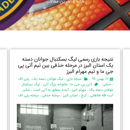
خانه
|
آ
خرین مقالات
نتیجه بازی رسمی لیگ بسکتبال جوانان دسته
ب
یک استان البرز‌ در مرحله حذفی بین تیم آتی پی
ا
جی ما و تیم مهرام البرز
و
۱۲ بهمن ۹۸
نتیجه بازی
،
لیگ جوانان دسته یک
،
پلی آف
،
حذفی
آتی پی جی ما
،
خانواده بزرگ آتی
،
لیگ بسکتبال
جوانان دسته یک
،
مهرام البرز
،
آینده متعلق به آتی است
،
سالن
م
آیت الله طالقانی
،
کرج
،
استان البرز‌
،
مرحله حذفی
،
مرحله پلی آف
ف