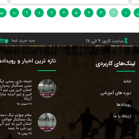
ی
۱
۲
۳
۴
۵
۶
۷
۸
۹
۱۰
بع
ساعت کاری: 9 الی 17
سبد خرید شما
۰
تازه ترین اخبار و رویداد
لینک‌های کاربردی
خانه
نتیجه بازی رسمی لی
مینی بسکتبال پسران
استان البرز‌ بین تیم آ
دوره های آموزشی
البرز و تیم آینده سازا
آریانا
رویدادها
۲۷ اسفند ۹۸
مقام چهارم لیگ دسته
ارتباط با ما
یک بسکتبال جوانان
استان البرز‌ به تیم آت
پی جی ما رسید
۲۷ بهمن ۹۸