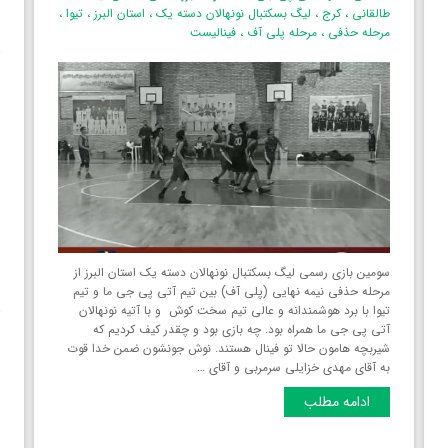
طالقانی
،
کرج
،
لیگ بسکتبال نونهالان دسته یک
،
استان البرز‌
،
تیوا
،
ب
مرحله حذفی
،
مرحله پلی آف
،
فینالیست
،
ح
سومین بازی رسمی لیگ بسکتبال نونهالان دسته یک استان البرز‌ از
مرحله حذفی نیمه نهایی (پلی آف) بین تیم آتی پی جی ما و تیم
ب
تیوا با برد هوشمندانه و عالی تیم سخت کوش و با آتیه نونهالان
ح
آتی پی جی ما همراه بود. چه بازی بود و چقدر کیف کردیم که
شیربچه هامون حالا تو فینال هستند. نوش جونشون ضمن خدا قوت
ا
به آقای مهدی خزایلی سرمربی و آقای …
م
ادامه مطلب