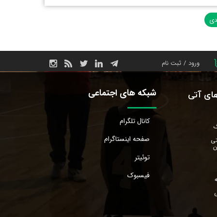
دی
ورود
/
ثبت نام
حساب کاربری من
شبکه های اجتماعی
های آتی
تغییر گذر واژه
سفارشات
کانال تلگرام
گ
صفحه اینستاگرام
خروج از حساب
تی
ن
کاربری
توئیتر
فیسبوک
ی