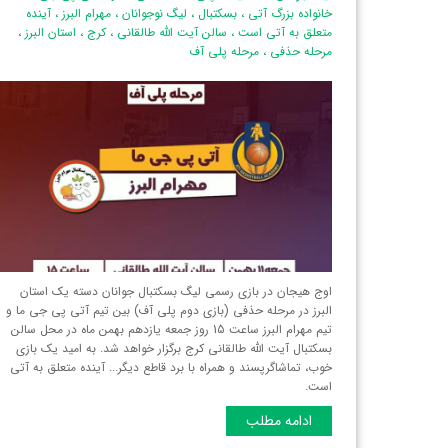
خانواده بزرگ آتی
،
بسکتبال
،
لیگ نوجوانان
،
مهرام البرز
،
آینده
متعلق به آتی است
،
سالن آیت الله طالقانی
،
کرج
،
استان البرز‌
،
مرحله حذفی
،
مرحله پلی آف
اوج هیجان در بازی رسمی لیگ بسکتبال جوانان دسته یک استان
البرز‌ در مرحله حذفی (بازی دوم پلی آف) بین تیم آتی پی جی ما و
تیم مهرام البرز ساعت 15 روز جمعه یازدهم بهمن ماه در محل سالن
بسکتبال آیت الله طالقانی کرج برگزار خواهد شد. به امید یک بازی
خوب، تماشاگرپسند و همراه با برد قاطع دیگر... آینده متعلق به آتی
است.
ادامه مطلب