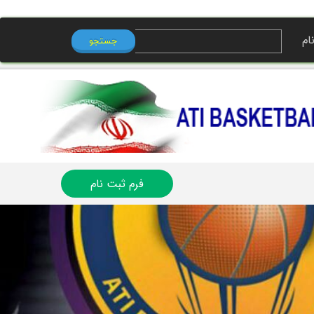
ام
جستجو
ی من
ه
ب کاربری
فرم ثبت نام