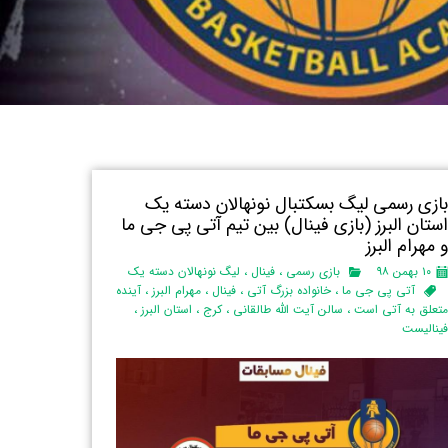
ازی رسمی لیگ بسکتبال نونهالان دسته یک
ستان البرز‌ (بازی فینال) بین تیم آتی پی جی ما
 مهرام البرز
۱۰ بهمن ۹۸
بازی رسمی
،
فینال
،
لیگ نونهالان دسته یک
آتی پی جی ما
،
خانواده بزرگ آتی
،
فینال
،
مهرام البرز
،
آینده
تعلق به آتی است
،
سالن آیت الله طالقانی
،
کرج
،
استان البرز‌
،
ینالیست