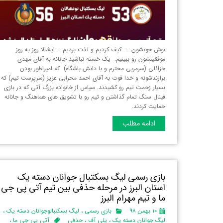
نوش جونشون.... کیف کردیم و لذت بردیم.... ایشالا روز به روز
موفقیتشون رو ببینیم. یک خسته نباشید جانانه به آقای مهدی
خزائلی (سرمربی محترم و با دانش باشگاه) که امپراطور بودن
برازندشونه و خدا قوت به آقای احمد محرابی عزیز (سرپرست تیم) که
بسیار زحمت تیم رو کشیدند. سپاس از خانواده‌ بزرگ آتی که در بازی
فینال سنگ تمام گذاشتن و تیم رو با تشویق های هماهنگ و جانانه
حمایت کردند.
ادامه مطلب
بازی رسمی لیگ بسکتبال جوانان دسته یک
استان البرز‌ در مرحله حذفی بین تیم آتی پی جی
ما و تیم مهرام البرز
۱۰ بهمن ۹۸
بازی رسمی
،
لیگ بسکتبالوجوانان دسته یک
،
لیگ جوانان دسته یک
،
پلی آف
،
حذفی
آتی پی جی ما
،