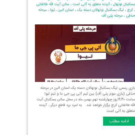
سکتبال نونهال
،
آینده متعلق به آتی است
،
سالن آیت الله طالقانی
کرج
،
لیگ بسکتبال نونهالان دسته یک
،
استان البرز‌
،
تیوا
،
مرحله
ذفی
،
مرحله پلی آف
ازی رسمی لیگ بسکتبال نونهالان دسته یک استان البرز‌ در مرحله
ذفی (بازی سوم پلی آف) بین تیم آتی پی جی ما و تیم تیوا
ساعت 19:30روز چهارشنبه نهم بهمن ماه در محل سالن بسکتبال آیت
لله طالقانی کرج برگزار خواهد شد. به امید برد قاطع دیگر... آینده
تعلق به آتی است.
ادامه مطلب