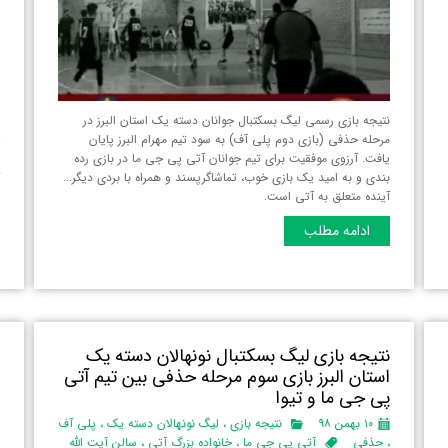
نتیجه بازی رسمی لیگ بسکتبال جوانان دسته یک استان البرز‌ در
پ
مرحله حذفی (بازی دوم پلی آف) به سود تیم مهرام البرز پایان
ح
یافت. آرزوی موفقیت برای تیم جوانان آتی پی جی ما در بازی رده
ر
بندی و به امید یک بازی خوب، تماشاگرپسند و همراه با بردی دیگر...
ک
آینده متعلق به آتی است.
ا
ا
ادامه مطلب
نتیجه بازی لیگ بسکتبال نونهالان دسته یک
ب
استان البرز‌ بازی سوم مرحله حذفی بین تیم آتی
ا
پی جی ما و تیوا
پ
۱۰ بهمن ۹۸
نتیجه بازی
،
لیگ نونهالان دسته یک
،
پلی آف
،
حذفی
آتی پی جی ما
،
خانواده بزرگ آتی
،
سالن آیت الله
آ